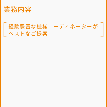
業務内容
経験豊富な機械コーディネーターが
ベストなご提案
01
軸受
Service
軸受（ベアリング）は、自動車や鉄
機、冷蔵庫、エアコン、掃除機､コ
ン､さらには人工衛星に至るまで使
製品の中には100個以上ものベア