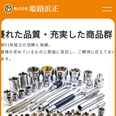
優れた品質・充実した商品群
昭和51年設立の信頼と実績。
お客様の求めているものに即座に反応し、ご期待に応えてまい
ります。